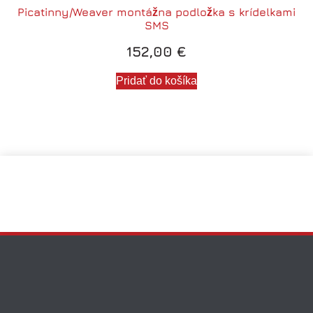
Picatinny/Weaver montážna podložka s krídelkami
SMS
152,00
€
Pridať do košíka
Picatinny