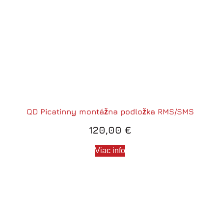
QD Picatinny montážna podložka RMS/SMS
120,00
€
Viac info