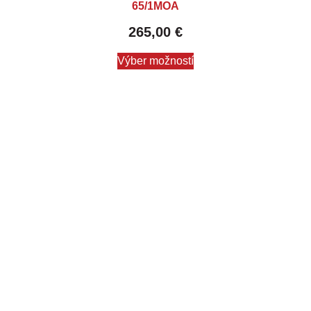
65/1MOA
265,00
€
Výber možností