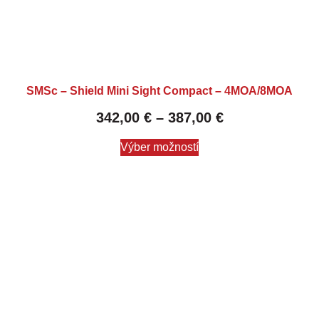
SMSc – Shield Mini Sight Compact – 4MOA/8MOA
342,00
€
–
387,00
€
Výber možností