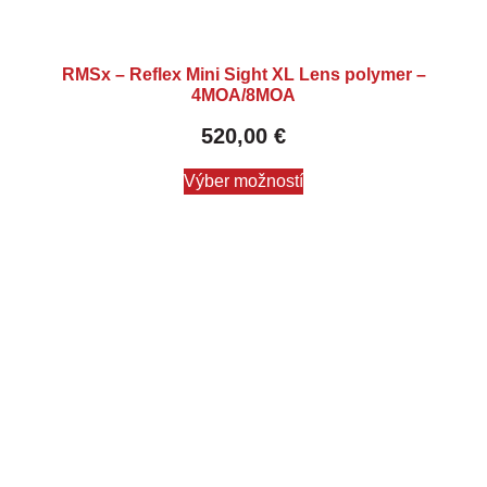
RMSx – Reflex Mini Sight XL Lens polymer –
4MOA/8MOA
520,00
€
Výber možností