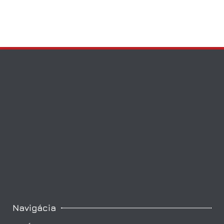
Držiaky optiky
Navigácia