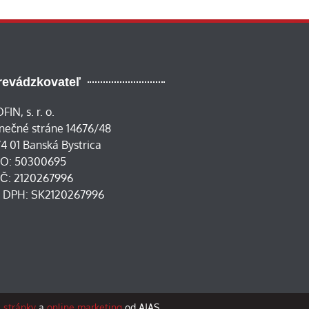
revádzkovateľ
FIN, s. r. o.
nečné stráne 14676/48
4 01 Banská Bystrica
ČO: 50300695
IČ: 2120267996
Č DPH: SK2120267996
stránky
a
online marketing
od AJAS.