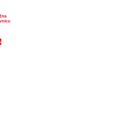
žna
vnicu
a