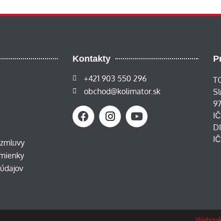
Kontakty
P
+421 903 550 296
TO
obchod@kolimator.sk
Sl
97
I
D
I
 zmluvy
mienky
údajov
Webové 