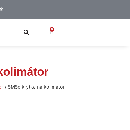
sk
0
kolimátor
or
/ SMSc krytka na kolimátor