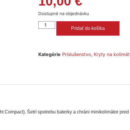
10,00
€
Dostupné na objednávku
Pridať do košíka
Kategórie
Príslušenstvo
,
Kryty na kolimát
ht Compact). Šetrí spotrebu baterky a chráni minikolimátor pre