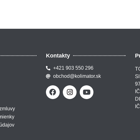
Kontakty
P
+421 903 550 296
TO
obchod@kolimator.sk
Sl
97
I
D
I
 zmluvy
mienky
údajov