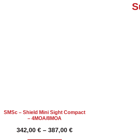
S
SMSc – Shield Mini Sight Compact
– 4MOA/8MOA
342,00
€
–
387,00
€