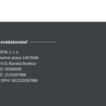
revádzkovateľ
FIN, s. r. o.
nečné stráne 14676/48
4 01 Banská Bystrica
ČO: 50300695
IČ: 2120267996
Č DPH: SK2120267996