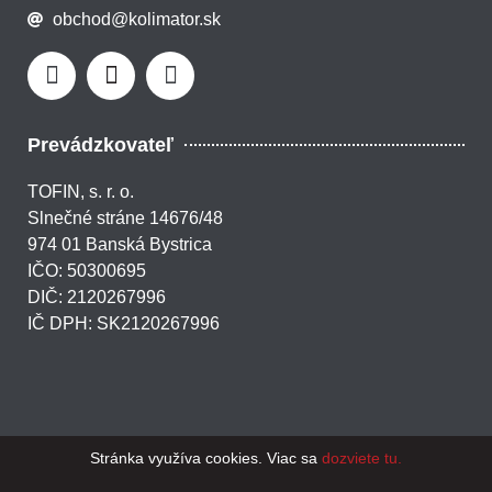
obchod@kolimator.sk
Prevádzkovateľ
TOFIN, s. r. o.
Slnečné stráne 14676/48
974 01 Banská Bystrica
IČO: 50300695
DIČ: 2120267996
IČ DPH: SK2120267996
Stránka využíva cookies. Viac sa
dozviete tu.