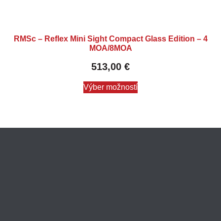
RMSc – Reflex Mini Sight Compact Glass Edition – 4
MOA/8MOA
513,00
€
Výber možností