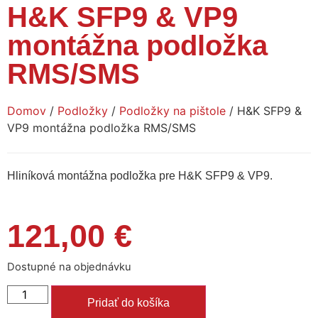
H&K SFP9 & VP9
montážna podložka
RMS/SMS
Domov
/
Podložky
/
Podložky na pištole
/ H&K SFP9 &
VP9 montážna podložka RMS/SMS
Hliníková montážna podložka pre H&K SFP9 & VP9.
121,00
€
Dostupné na objednávku
Pridať do košíka