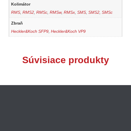
Kolimátor
RMS
,
RMS2
,
RMSc
,
RMSw
,
RMSx
,
SMS
,
SMS2
,
SMSc
Zbraň
Heckler&Koch SFP9
,
Heckler&Koch VP9
Súvisiace produkty