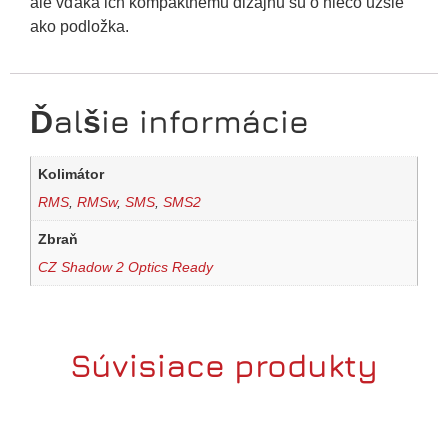
ale vďaka ich kompaktnému dizajnu sú o niečo užšie
ako podložka.
Ďalšie informácie
Kolimátor
RMS
,
RMSw
,
SMS
,
SMS2
Zbraň
CZ Shadow 2 Optics Ready
Súvisiace produkty