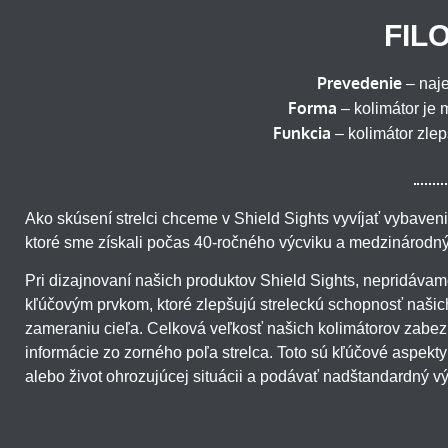
FIL
Prevedenie
– naje
Forma
– kolimátor je 
Funkcia
– kolimátor zlep
Ako skúsení strelci chceme v Shield Sights vyvíjať vybavenie
ktoré sme získali počas 40-ročného výcviku a medzinárodný
Pri dizajnovaní našich produktov Shield Sights, nepridáva
kľúčovým prvkom, ktoré zlepšujú streleckú schopnosť našic
zameraniu cieľa. Celková veľkosť našich kolimátorov zabez
informácie zo zorného poľa strelca. Toto sú kľúčové aspekty
alebo život ohrozujúcej situácii a podávať nadštandardný v