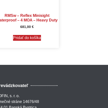
RMSw – Reflex Minisight
aterproof – 4 MOA – Heavy Duty
681,00
€
Pridať do košíka
revádzkovateľ
FIN, s. r. o.
nečné stráne 14676/48
4 01 Banská Bystrica