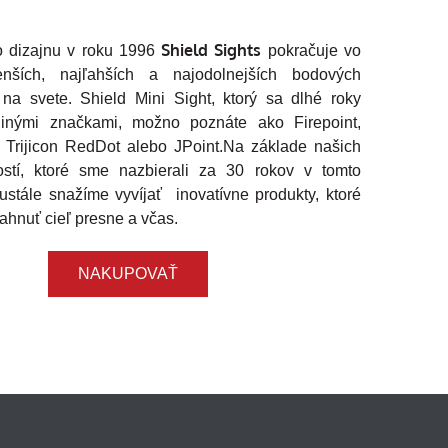
rhnutý tak, aby spĺňal
dného strelca
Shield Sights
 dizajnu v roku 1996
pokračuje vo
nších, najľahších a najodolnejších bodových
na svete. Shield Mini Sight, ktorý sa dlhé roky
C
inými značkami, možno poznáte ako Firepoint,
 Trijicon RedDot alebo JPoint.Na základe našich
ostí, ktoré sme nazbierali za 30 rokov v tomto
ustále snažíme vyvíjať inovatívne produkty, ktoré
hnuť cieľ presne a včas.
NAKUPOVAŤ