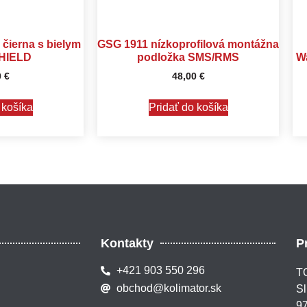
– čierna s bielym
GSG 1911 nízkoprofilová montážna
HIELD
podložka SMS/RMS
W
0
€
48,00
€
 košíka
Pridať do košíka
Kontakty
P
+421 903 550 296
TO
obchod@kolimator.sk
Sl
97