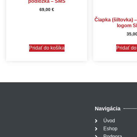
podložka – SMS
69,00
€
Čiapka (šiltovka) 
logom S
35,0
Pridať do košíka
Pridať do
Navigácia
Úvod
Eshop
Podpora