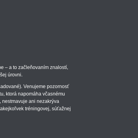
be – a to začleňovaním znalostí,
ej úrovni.
vyžadované). Venujeme pozornosť
vrtu, ktorá napomáha včasnému
e, nestmavuje ani nezakrýva
 akejkoľvek tréningovej, súťažnej