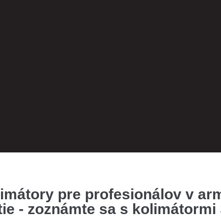
ni-Sight XL
imátory pre profesionálov v ar
)
itie - zoznámte sa s kolimátormi