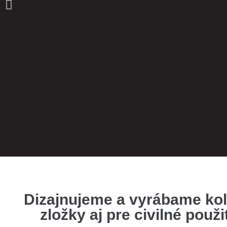
RMSx (Reflex Mi
Dizajnujeme a vyrábame kol
Lens
zložky aj pre civilné použ