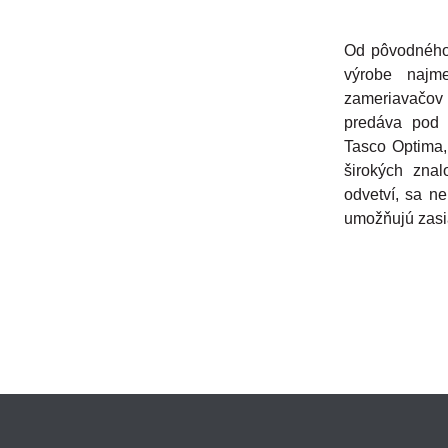
Kolimátor RMSx bol špeciálne nav
vysoké požiadavky závo
Od pôvodného
výrobe najme
zameriavačov 
ZISTIŤ VIA
predáva pod 
Tasco Optima,
širokých znal
odvetví, sa ne
umožňujú zasia