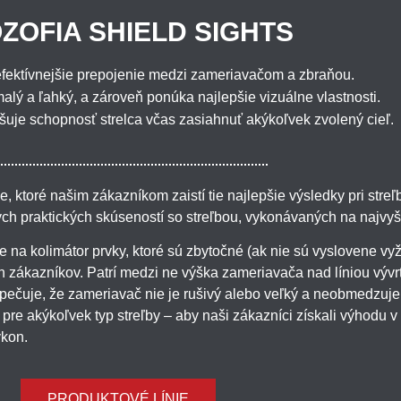
OZOFIA SHIELD SIGHTS
fektívnejšie prepojenie medzi zameriavačom a zbraňou.
malý a ľahký, a zároveň ponúka najlepšie vizuálne vlastnosti.
šuje schopnosť strelca včas zasiahnuť akýkoľvek zvolený cieľ.
, ktoré našim zákazníkom zaistí tie najlepšie výsledky pri streľ
ch praktických skúseností so streľbou, vykonávaných na najvyšš
me na kolimátor prvky, ktoré sú zbytočné (ak nie sú vyslovene 
h zákazníkov. Patrí medzi ne výška zameriavača nad líniou vý
pečuje, že zameriavač nie je rušivý alebo veľký a neobmedzuj
 pre akýkoľvek typ streľby – aby naši zákazníci získali výhodu v
ýkon.
PRODUKTOVÉ LÍNIE